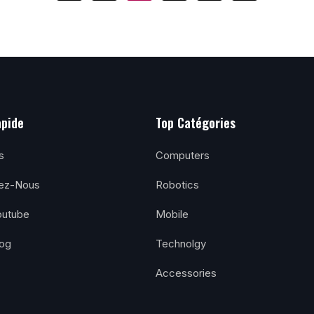
apide
Top Catégories
s
Computers
ez-Nous
Robotics
outube
Mobile
log
Technolgy
Accessories