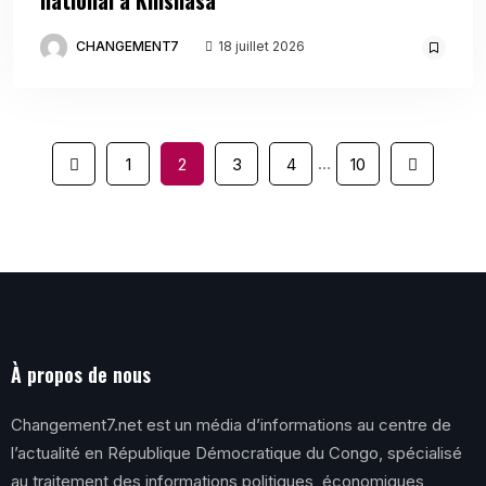
CHANGEMENT7
18 juillet 2026
…
1
2
3
4
10
À propos de nous
Changement7.net est un média d’informations au centre de
l’actualité en République Démocratique du Congo, spécialisé
au traitement des informations politiques, économiques,