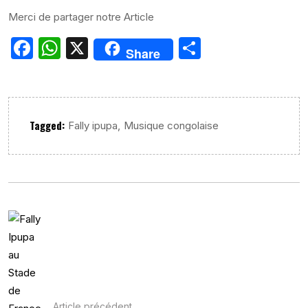
Merci de partager notre Article
Facebook
WhatsApp
X
Partager
Share
Tagged:
,
Fally ipupa
Musique congolaise
Article précédent