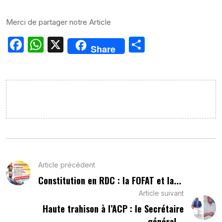
Merci de partager notre Article
Facebook
WhatsApp
X
Partager
Share
Article précédent
Constitution en RDC : la FOFAT et la...
Article suivant
Haute trahison à l’ACP : le Secrétaire
général...