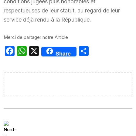
conditions jugées plus honorables et
respectueuses de leur statut, au regard de leur
service déjà rendu à la République.
Merci de partager notre Article
Facebook
WhatsApp
X
Partager
Share