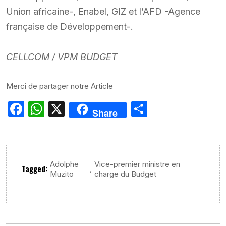
Union africaine-, Enabel, GIZ et l’AFD -Agence
française de Développement-.
CELLCOM / VPM BUDGET
Merci de partager notre Article
Facebook
WhatsApp
X
Partager
Share
Adolphe
Vice-premier ministre en
Tagged:
,
Muzito
charge du Budget