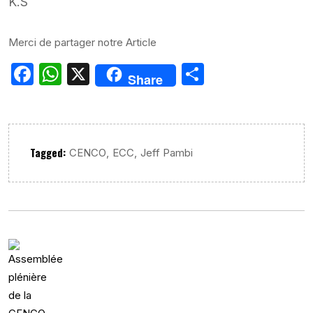
K.S
Merci de partager notre Article
Facebook
WhatsApp
X
Partager
Share
Tagged:
,
,
CENCO
ECC
Jeff Pambi