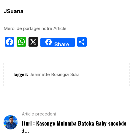
JSuana
Merci de partager notre Article
Facebook
WhatsApp
X
Partager
Share
Tagged:
Jeannette Bosingizi Sulia
Article précédent
Ituri : Kasongo Mulumba Batoka Gaby succède
à...