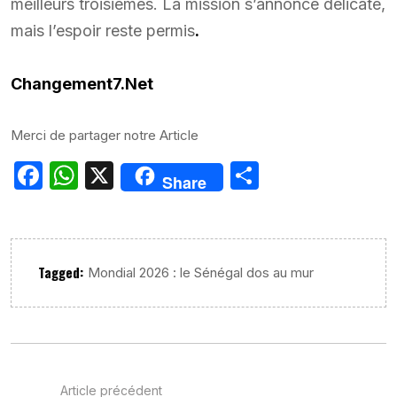
meilleurs troisièmes. La mission s’annonce délicate,
mais l’espoir reste permis
.
Changement7.Net
Merci de partager notre Article
Facebook
WhatsApp
X
Partager
Share
Tagged:
Mondial 2026 : le Sénégal dos au mur
Article précédent