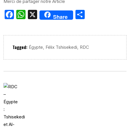
Merci de partager notre Article
Facebook
WhatsApp
X
Partager
Share
Tagged:
,
,
Égypte
Félix Tshisekedi
RDC