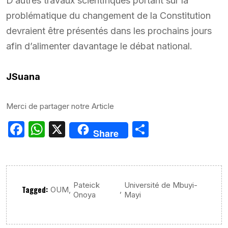
D’autres travaux scientifiques portant sur la
problématique du changement de la Constitution
devraient être présentés dans les prochains jours
afin d’alimenter davantage le débat national.
JSuana
Merci de partager notre Article
Facebook
WhatsApp
X
Partager
Share
Pateick
Université de Mbuyi-
Tagged:
,
,
OUM
Onoya
Mayi