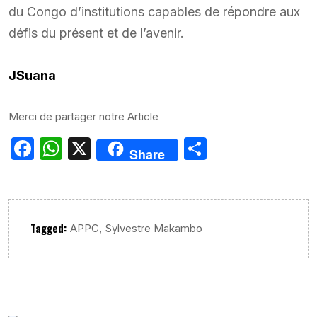
du Congo d’institutions capables de répondre aux
défis du présent et de l’avenir.
JSuana
Merci de partager notre Article
Facebook
WhatsApp
X
Partager
Share
Tagged:
,
APPC
Sylvestre Makambo