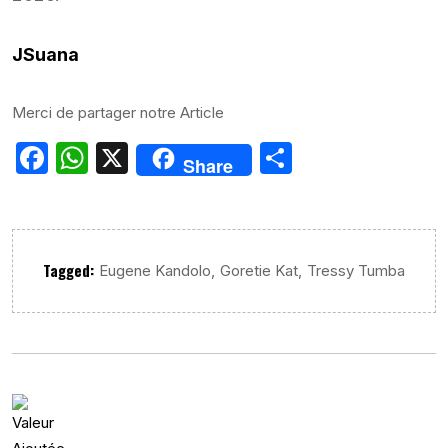
JSuana
Merci de partager notre Article
Facebook
WhatsApp
X
Partager
Share
Tagged:
,
,
Eugene Kandolo
Goretie Kat
Tressy Tumba